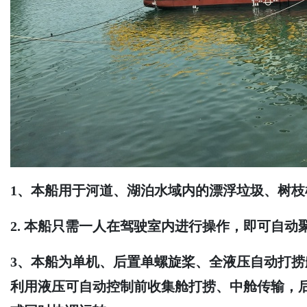
1、
本船用于河道、湖泊水域内的漂浮垃圾
、树枝
2.
本船
只需一人
在驾驶室内进行操作，
即可自动
3、
本船为单机、
后置单螺旋桨
、全液压自动打捞
利用液压可自动
控制
前收集舱
打捞、中舱传输，